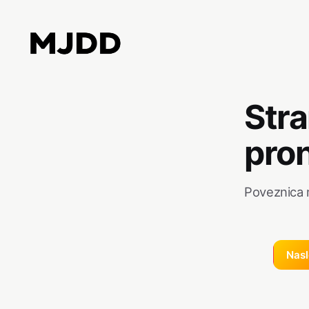
Stra
pro
Poveznica m
Nas