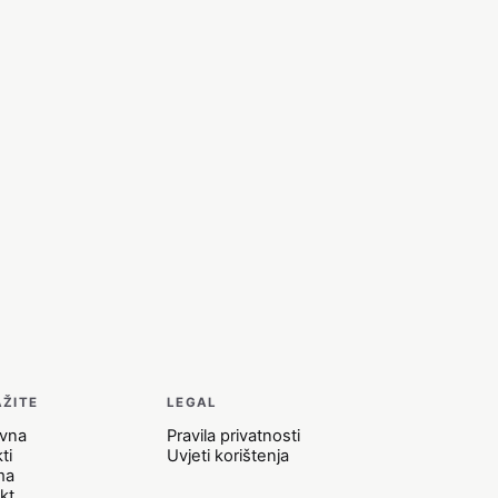
AŽITE
LEGAL
ovna
Pravila privatnosti
ti
Uvjeti korištenja
ma
kt