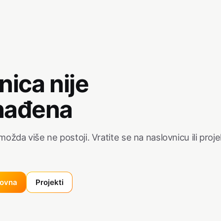
nica nije
nađena
ožda više ne postoji. Vratite se na naslovnicu ili proje
lovna
Projekti